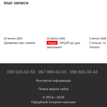
Інші записи
24 лютого 2020
10 лютого 2020
3 лютого 2020
Цікавинки про смокінг
АКЦІЯ до дня
Стильне та 
Акция
закоханих!
Voronin
093 023-02-53
067 990-62-03
099 600-32-43
Контактна інформація
Повна версія сайту
© 2014—2026
Офіційний Інтернет-магазин