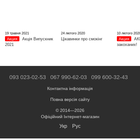
19 травня 2021
24 лютого 2020
10 лютого 202
Акція Випускник
Цікавинки про смокінг
АК
Акция
Акция
2021
закоханих!
093 023-02-53
067 990-62-03
099 600-32-43
Контактна інформація
Повна версія сайту
© 2014—2026
Офіційний Інтернет-магазин
Укр
Рус