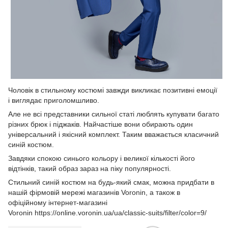
Чоловік в стильному костюмі завжди викликає позитивні емоції
і виглядає приголомшливо.
Але не всі представники сильної статі люблять купувати багато
різних брюк і піджаків. Найчастіше вони обирають один
універсальний і якісний комплект. Таким вважається класичний
синій костюм.
Завдяки спокою синього кольору і великої кількості його
відтінків, такий образ зараз на піку популярності.
Стильний синій костюм на будь-який смак, можна придбати в
нашій фірмовій мережі магазинів Voronin, а також в
офіційному інтернет-магазині
Voronin
https://online.voronin.ua/ua/classic-suits/filter/color=9/