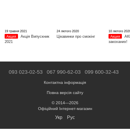
19 травня 2021
24 лютого 2020
10 лютого 202
Акція Випускник
Цікавинки про смокінг
АК
Акция
Акция
2021
закоханих!
093 023-02-53
067 990-62-03
099 600-32-43
Контактна інформація
Повна версія сайту
© 2014—2026
Офіційний Інтернет-магазин
Укр
Рус