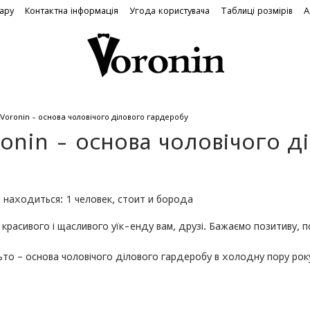
вару
Контактна інформація
Угода користувача
Таблиці розмірів
А
Voronin - основа чоловічого ділового гардеробу
onin - основа чоловічого д
красивого і щасливого уїк-енду вам, друзі. Бажаємо позитиву, п
то – основа чоловічого ділового гардеробу в холодну пору року.