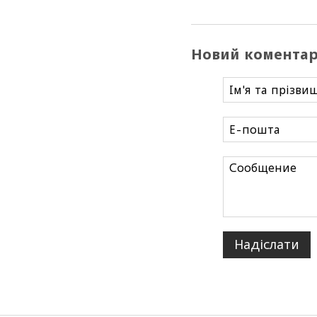
Новий комента
Надіслати