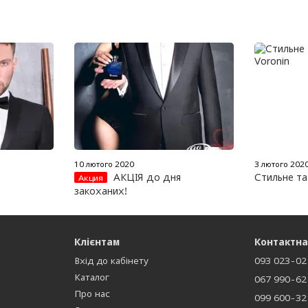
10 лютого 2020
3 лютого 202
АКЦІЯ до дня
Стильне та
Акция
закоханих!
Клієнтам
Контактна
Вхід до кабінету
093 023-02
Каталог
067 990-62
Про нас
099 600-32