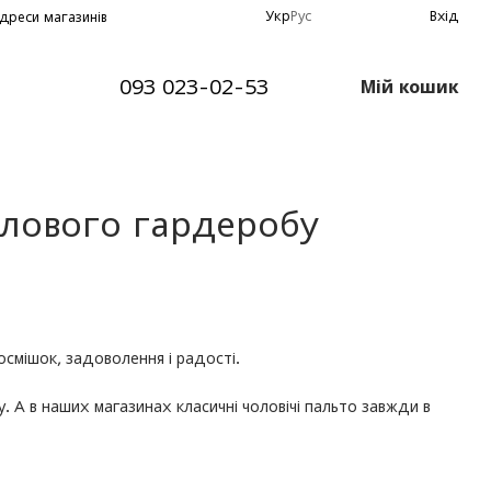
Укр
Рус
Вхід
дреси магазинів
093 023-02-53
Мій кошик
ілового гардеробу
осмішок, задоволення і радості.
 А в наших магазинах класичні чоловічі пальто завжди в