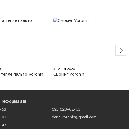
0
30 січня 2020
 тепле пальто Voronin
Cмокінг Voronin
 інформація
-53
093 023-02-53
-03
daria.voronin@gmail.com
-43