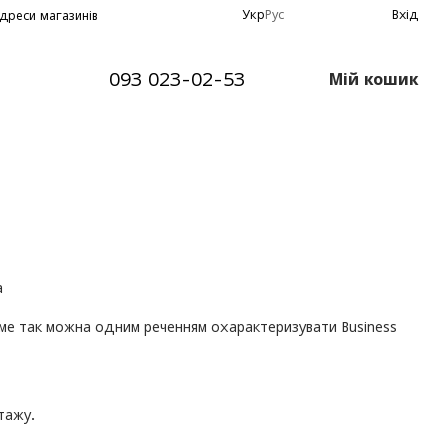
Укр
Рус
Вхід
дреси магазинів
093 023-02-53
Мій кошик
саме так можна одним реченням охарактеризувати Business
тажу.