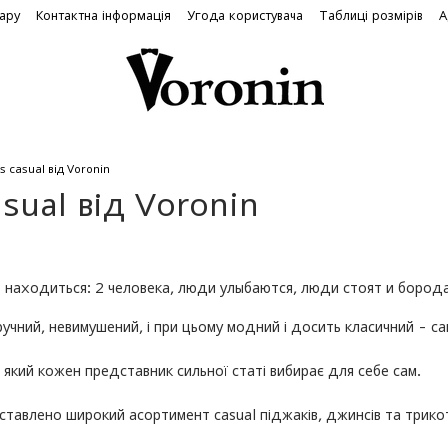
вару
Контактна інформація
Угода користувача
Таблиці розмірів
А
s casual від Voronin
asual від Voronin
зручний, невимушений, і при цьому модний і досить класичний - 
який кожен представник сильної статі вибирає для себе сам.
ставлено широкий асортимент casual піджаків, джинсів та трико