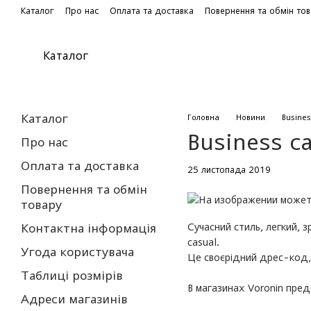
Перейти до основного контенту
Каталог
Про нас
Оплата та доставка
Повернення та обмін то
Каталог
Каталог
Головна
Новини
Busines
Business c
Про нас
Оплата та доставка
25 листопада 2019
Повернення та обмін
товару
Сучасний стиль, легкий, 
Контактна інформація
casual.
Угода користувача
Це своєрідний дрес-код, 
Таблиці розмірів
В магазинах Voronin пред
Адреси магазинів