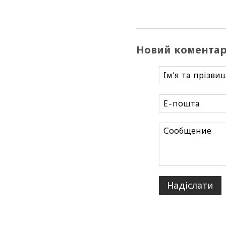
Новий комента
Надіслати