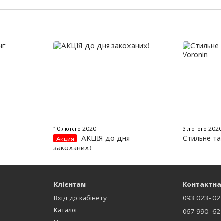
10 лютого 2020
3 лютого 202
АКЦІЯ до дня
Стильне та
Акция
закоханих!
Клієнтам
Контактна
Вхід до кабінету
093 023-02
Каталог
067 990-62