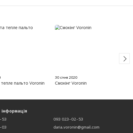
0
30 січня 2020
 тепле пальто Voronin
Cмокінг Voronin
 інформація
-53
093 023-02-53
-03
daria.voronin@gmail.com