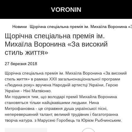
VORONIN
Новини
Щорічна спеціальна премія ім. Михаїла Воронина «
Щорічна спеціальна премія ім.
Михаїла Воронина «За високий
стиль життя»
27 березня 2018
Щорічна спеціальна премія ім. Михаїла Воронина «За високий
стиль життя» в рамках XXII загальнонаціональної програми
«Людина року» вручена Народній артистці України, Герою
України - Ніні Матвієнко.
Ми гордимся тим, що володарі премії Михайла Воронина
становяться тільки найцікавішими людьми. Нина
Митрофановна - це справжня душа української пісні,
неперевершений талант, великий трудівник і багатогранна
творча натура. з Марусею Горобець та Юрієм Рыбчинським.