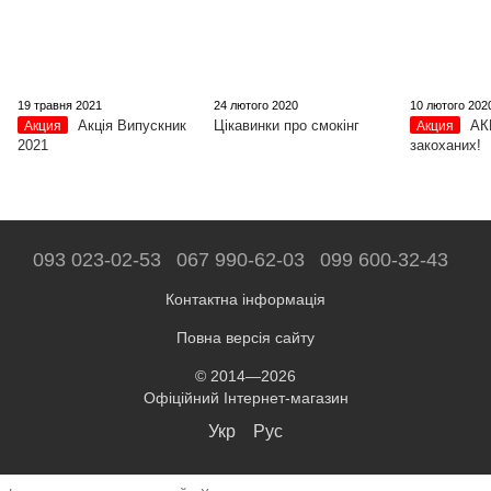
19 травня 2021
24 лютого 2020
10 лютого 202
Акція Випускник
Цікавинки про смокінг
АК
Акция
Акция
2021
закоханих!
093 023-02-53
067 990-62-03
099 600-32-43
Контактна інформація
Повна версія сайту
© 2014—2026
Офіційний Інтернет-магазин
Укр
Рус