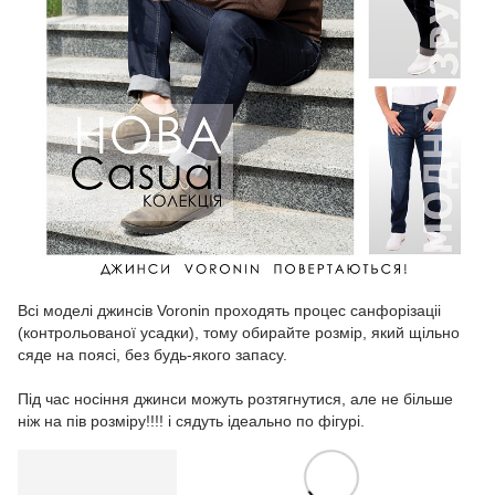
Всі моделі джинсів Voronin проходять процес санфорізаціі
(контрольованої усадки), тому обирайте розмір, який щільно
сяде на поясі, без будь-якого запасу.
Під час носіння джинси можуть розтягнутися, але не більше
ніж на пів розміру!!!! і сядуть ідеально по фігурі.