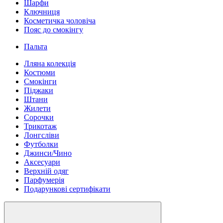
Шарфи
Ключниця
Косметичка чоловіча
Пояс до смокінгу
Пальта
Лляна колекція
Костюми
Смокінги
Піджаки
Штани
Жилети
Сорочки
Трикотаж
Лонгсліви
Футболки
Джинси/Чино
Аксесуари
Верхній одяг
Парфумерія
Подарункові сертифікати