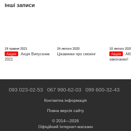
Інші записи
19 травня 2021
24 лютого 2020
10 лютого 202
Акція Випускник
Цікавинки про смокінг
АК
Акция
Акция
2021
закоханих!
093 023-02-53
067 990-62-03
099 600-32-43
Контактна інформація
Повна версія сайту
© 2014—2026
Офіційний Інтернет-магазин