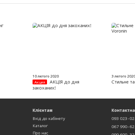
10 лютого 2020
3 лютого 202
АКЦІЯ до дня
Стильне та
Акция
закоханих!
Клієнтам
Контактна
Вхід до кабінету
093 023-02
Каталог
067 990-62
Про нас
099 600-32