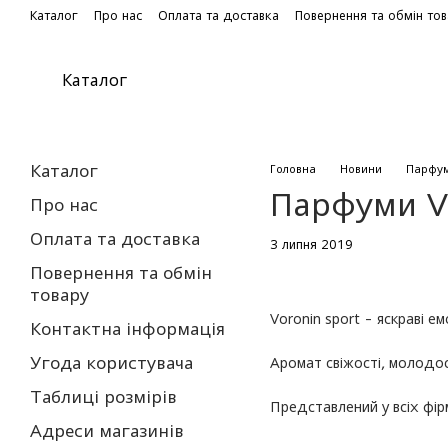
Перейти до основного контенту
Каталог
Про нас
Оплата та доставка
Повернення та обмін то
Каталог
Каталог
Головна
Новини
Парфум
Парфуми V
Про нас
Оплата та доставка
3 липня 2019
Повернення та обмін
товару
Voronin sport - яскраві ем
Контактна інформація
Угода користувача
Аромат свіжості, молодост
Таблиці розмірів
Представлений у всіх фі
Адреси магазинів