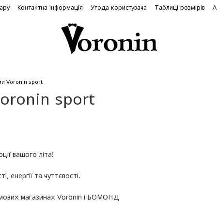
вару
Контактна інформація
Угода користувача
Таблиці розмірів
А
и Voronin sport
oronin sport
оції вашого літа!
і, енергії та чуттєвості.
рмових магазинах Voronin і БОМОНД