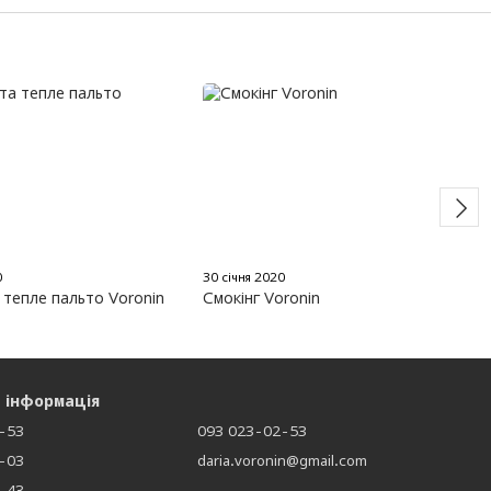
0
30 січня 2020
 тепле пальто Voronin
Cмокінг Voronin
 інформація
-53
093 023-02-53
-03
daria.voronin@gmail.com
-43