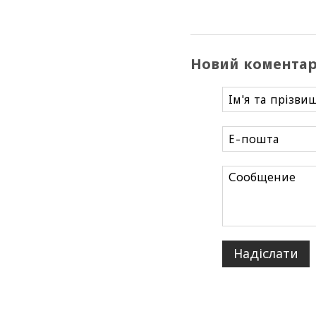
Новий комента
Надіслати